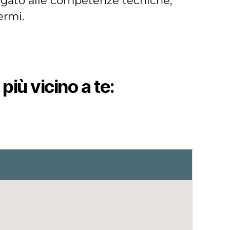
egato alle competenze tecniche,
ermi.
più vicino a te
: