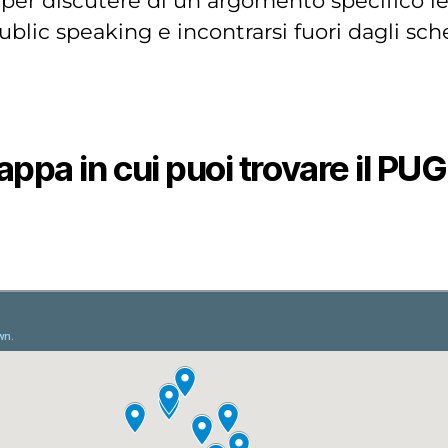
 per discutere di un argomento specifico l
blic speaking e incontrarsi fuori dagli sch
pa in cui puoi trovare il PUG 