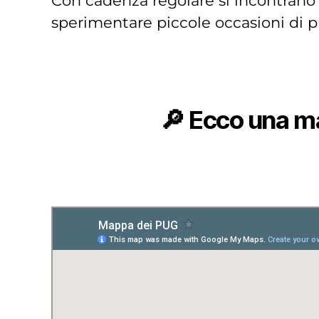
Con cadenza regolare si incontrano
sperimentare piccole occasioni di pu
🔎
Ecco una map