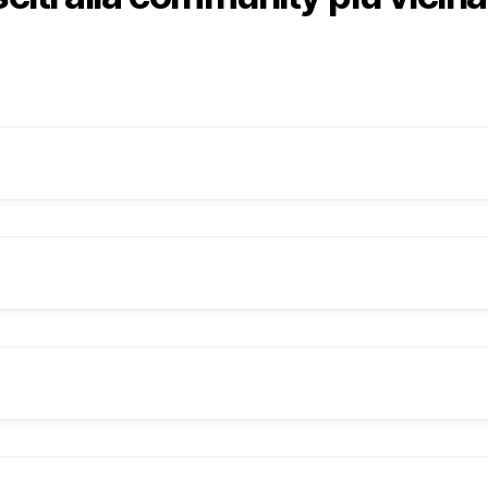
E’ una community di sviluppatori che 
conoscenza!
Condividere le proprie esperienze accre
Il PUG Cagliari apre i battenti con frequ
e permette di conoscere nuove persone
di creare un gruppo dove gli amanti de
lavorative e non.
soluzioni web in generale potessero con