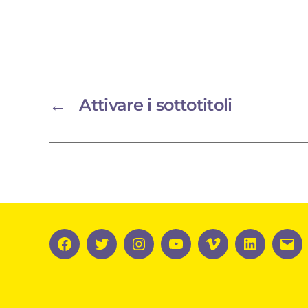
←
Attivare i sottotitoli
Facebook
Twitter
Instagram
YouTube
Vimeo
LinkedIn
Ema