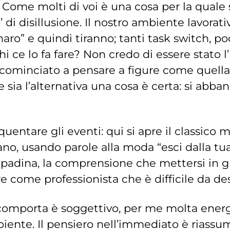
s. Come molti di voi è una cosa per la quale
i disillusione. Il nostro ambiente lavorativ
aro” e quindi tiranno; tanti task switch, p
ce lo fa fare? Non credo di essere stato l’u
 cominciato a pensare a figure come quell
sia l’alternativa una cosa è certa: si abban
quentare gli eventi: qui si apre il classico
, usando parole alla moda “esci dalla tua 
mpadina, la comprensione che mettersi in gi
re come professionista che è difficile da de
 comporta è soggettivo, per me molta energi
ente. Il pensiero nell’immediato è riassu