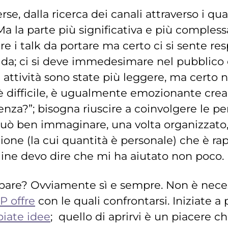
rse, dalla ricerca dei canali attraverso i qu
Ma la parte più significativa e più complessa
re i talk da portare ma certo ci si sente res
ida; ci si deve immedesimare nel pubblico e
e attività sono state più leggere, ma cert
 è difficile, è ugualmente emozionante crea
nza?”; bisogna riuscire a coinvolgere le pers
uò ben immaginare, una volta organizzato, ci
ne (la cui quantità è personale) che è rap
nline devo dire che mi ha aiutato non poco.
pare? Ovviamente sì e sempre. Non è necessa
SP offre
con le quali confrontarsi. Iniziate a
iate idee
; quello di aprirvi è un piacere ch