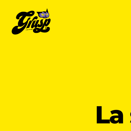
GrUSP
La 